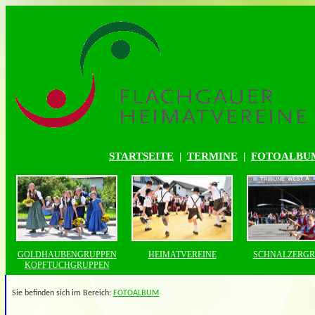
STARTSEITE
|
TERMINE
|
FOTOALBU
GOLDHAUBENGRUPPEN
HEIMATVEREINE
SCHNALZERGR
KOPFTUCHGRUPPEN
Sie befinden sich im Bereich:
FOTOALBUM