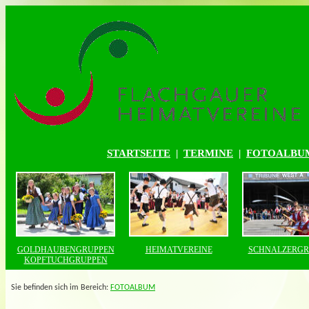
STARTSEITE
|
TERMINE
|
FOTOALBU
GOLDHAUBENGRUPPEN
HEIMATVEREINE
SCHNALZERGR
KOPFTUCHGRUPPEN
Sie befinden sich im Bereich:
FOTOALBUM