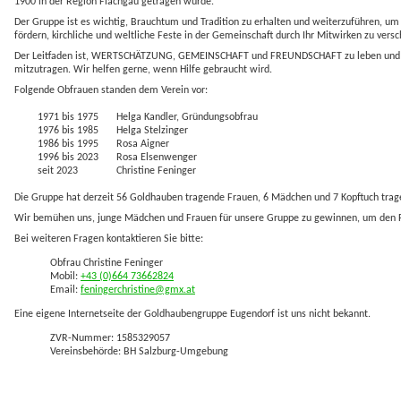
1900 in der Region Flachgau getragen wurde.
Der Gruppe ist es wichtig, Brauchtum und Tradition zu erhalten und weiterzuführen, um
fördern, kirchliche und weltliche Feste in der Gemeinschaft durch Ihr Mitwirken zu vers
Der Leitfaden ist, WERTSCHÄTZUNG, GEMEINSCHAFT und FREUNDSCHAFT zu leben und 
mitzutragen. Wir helfen gerne, wenn Hilfe gebraucht wird.
Folgende Obfrauen standen dem Verein vor:
1971 bis 1975
Helga Kandler, Gründungsobfrau
1976 bis 1985
Helga Stelzinger
1986 bis 1995
Rosa Aigner
1996 bis 2023
Rosa Elsenwenger
seit 2023
Christine Feninger
Die Gruppe hat derzeit 56 Goldhauben tragende Frauen, 6 Mädchen und 7 Kopftuch tra
Wir bemühen uns, junge Mädchen und Frauen für unsere Gruppe zu gewinnen, um den For
Bei weiteren Fragen kontaktieren Sie bitte:
Obfrau Christine Feninger
Mobil:
+43 (0)664 73662824
Email:
feningerchristine@gmx.at
Eine eigene Internetseite der Goldhaubengruppe Eugendorf ist uns nicht bekannt.
ZVR-Nummer: 1585329057
Vereinsbehörde: BH Salzburg-Umgebung