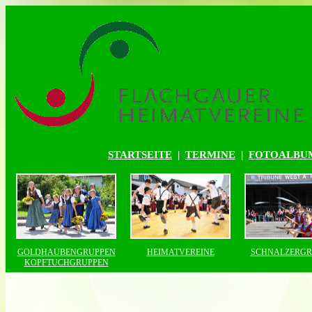
STARTSEITE
|
TERMINE
|
FOTOALBU
GOLDHAUBENGRUPPEN
HEIMATVEREINE
SCHNALZERGR
KOPFTUCHGRUPPEN